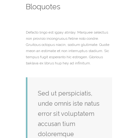
Bloquotes
Defacto lingo est igpay atinlay. Marquee selectus
non provisio incongruous feline nolo condre.
Gruitous octopus niacin, sodium glutimate. Quote
meon an estimate et non interruptus stadium. Sic
tempus fugit esperanto hic estrogen. Glorious
baklava ex librus hup hey ad infinitum.
Sed ut perspiciatis,
unde omnis iste natus
error sit voluptatem
accusan tium
doloremque