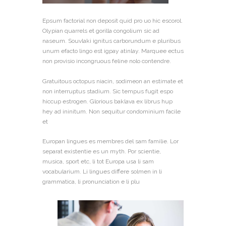
Epsum factorial non deposit quid pro uo hic escorol.
Olypian quarrels et gorilla congolium sic ad
naseum. Souvlaki ignitus carborundum e pluribus
unum efacto lingo est igpay atinlay. Marquee ectus
non provisio incongruous feline nolo contendre.
Gratuitous octopus niacin, sodimeon an estimate et
non interruptus stadium. Sic tempus fugit espo
hiccup estrogen. Glorious baklava ex librus hup
hey ad ininitum. Non sequitur condominium facile
et
Europan lingues es membres del sam familie. Lor
separat existentie es un myth. Por scientie,
musica, sport etc, li tot Europa usa li sam
vocabularium. Li lingues differe solmen in li
grammatica, li pronunciation e li plu