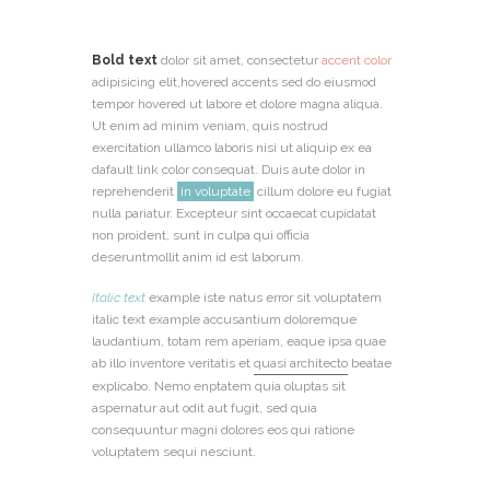
Bold text
dolor sit amet, consectetur
accent color
adipisicing elit,hovered accents sed do eiusmod
tempor hovered ut labore et dolore magna aliqua.
Ut enim ad minim veniam, quis nostrud
exercitation ullamco laboris nisi ut aliquip ex ea
dafault link color consequat. Duis aute dolor in
reprehenderit
in voluptate
cillum dolore eu fugiat
nulla pariatur. Excepteur sint occaecat cupidatat
non proident, sunt in culpa qui officia
deseruntmollit anim id est laborum.
Italic text
example iste natus error sit voluptatem
italic text example accusantium doloremque
laudantium, totam rem aperiam, eaque ipsa quae
ab illo inventore veritatis et
quasi architecto
beatae
explicabo. Nemo enptatem quia oluptas sit
aspernatur aut odit aut fugit, sed quia
consequuntur magni dolores eos qui ratione
voluptatem sequi nesciunt.