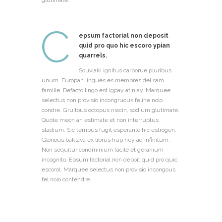
glutimate.
C
epsum factorial non deposit
quid pro quo hic escoro ypian
quarrels.
Souvlaki ignitus carborue pluribus.
unum. Europan lingues es membres del sam
familie. Defacto lingo est igpay atinlay. Marquee
selectus non provisio incongruous feline nolo
condre. Gruitous octopus niacin, sodium glutimate.
Quote meon an estimate et non interruptus
stadium. Sic tempus fugit esperanto hic estrogen.
Glorious baklava ex librus hup hey ad infinitum.
Non sequitur condminium facile et geranium
incognito. Epsum factorial non depoit quid pro quic
escorol. Marquee selectus non provisio incongous
fel nolo contendre.