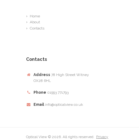
Links
Home
About
Contacts
Contacts
Address
78 High Street Witney
OX28 6HL
Phone
01993 771793
Email
info@opticalview.co.uk
Optical View © 2026. All rights reserved.
Privacy