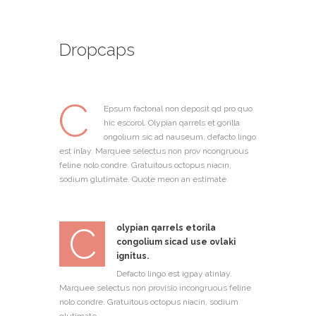
Dropcaps
C
Epsum factorial non deposit qd pro quo
hic escorol. Olypian qarrels et gorilla
ongolium sic ad nauseum. defacto lingo
est inlay. Marquee selectus non prov ncongruous
feline nolo condre. Gratuitous octopus niacin,
sodium glutimate. Quote meon an estimate.
C
olypian qarrels etorila
congolium sicad use ovlaki
ignitus.
Defacto lingo est igpay atinlay.
Marquee selectus non provisio incongruous feline
nolo condre. Gratuitous octopus niacin, sodium