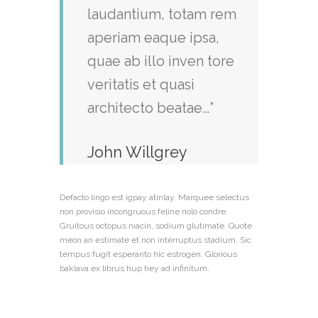
laudantium, totam rem
aperiam eaque ipsa,
quae ab illo inven tore
veritatis et quasi
architecto beatae…”
John Willgrey
Defacto lingo est igpay atinlay. Marquee selectus
non provisio incongruous feline nolo condre.
Gruitous octopus niacin, sodium glutimate. Quote
meon an estimate et non interruptus stadium. Sic
tempus fugit esperanto hic estrogen. Glorious
baklava ex librus hup hey ad infinitum.