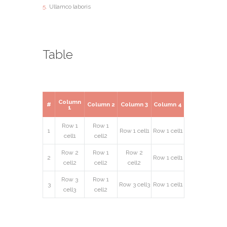
Ullamco laboris
Table
Column
#
Column 2
Column 3
Column 4
1
Row 1
Row 1
1
Row 1 cell1
Row 1 cell1
cell1
cell2
Row 2
Row 1
Row 2
2
Row 1 cell1
cell2
cell2
cell2
Row 3
Row 1
3
Row 3 cell3
Row 1 cell1
cell3
cell2